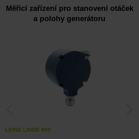
Měřicí zařízení pro stanovení otáček
a polohy generátoru
Previous
Nex
LEINE LINDE 800
A