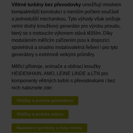
Větrné turbíny bez převodovky
umožňují mnohem
kompaktnější konstrukci s menším počtem součástí
a jednodušší mechanikou. Tyto výhody však snižuje
velmi drahý kroužkový generátor pro výrobu proudu,
který se s rostoucím výkonem stává těžším. Díky
modulárním měřicím zařízením jsou k dispozici
spolehlivá a snadno instalovatelná řešení i pro tyto
generátory s extrémně velkými průměry.
Měřicí přístroje, snímače a sběrací kroužky
HEIDENHAIN, AMO, LEINE LINDE a LTN pro
komponenty větrných turbín s převodovkami i bez
nich naleznete zde:
Otáčky a poloha generátoru
Otáčky a poloha rotoru
Nastavení gondoly a listu rotoru