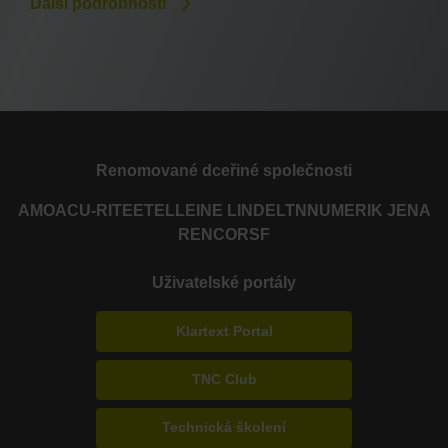
Další podrobnosti
Renomované dceřiné společnosti
AMO
ACU-RITE
ETEL
LEINE LINDE
LTN
NUMERIK JENA
RENCO
RSF
Uživatelské portály
Klartext Portal
TNC Club
Technická školení