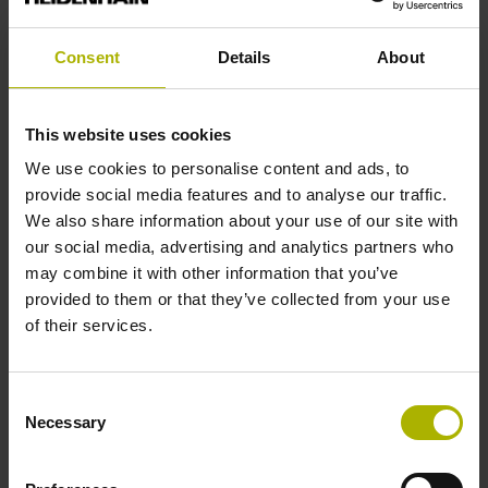
Consent
Details
About
This website uses cookies
Měřicí přístroje pro motory
We use cookies to personalise content and ads, to
azimutového systému a natočení
provide social media features and to analyse our traffic.
listů rotoru
We also share information about your use of our site with
our social media, advertising and analytics partners who
may combine it with other information that you’ve
provided to them or that they’ve collected from your use
of their services.
Consent
Necessary
Selection