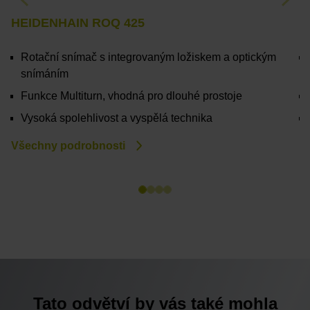
Previous
Nex
HEIDENHAIN ROQ 425
L
Rotační snímač s integrovaným ložiskem a optickým
snímáním
Funkce Multiturn, vhodná pro dlouhé prostoje
Vysoká spolehlivost a vyspělá technika
Všechny podrobnosti
V
Tato odvětví by vás také mohla