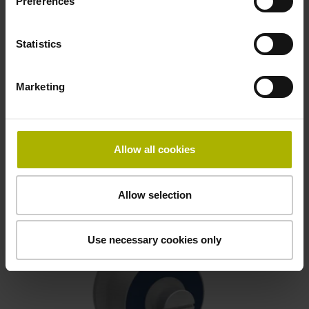
Preferences
Statistics
LTN RE58
Marketing
Zapouzdřený resolver
Velmi odolný vůči okolním podmínkám a EMC
Allow all cookies
Individuálně přizpůsobitelný
Všechny podrobnosti
Allow selection
Use necessary cookies only