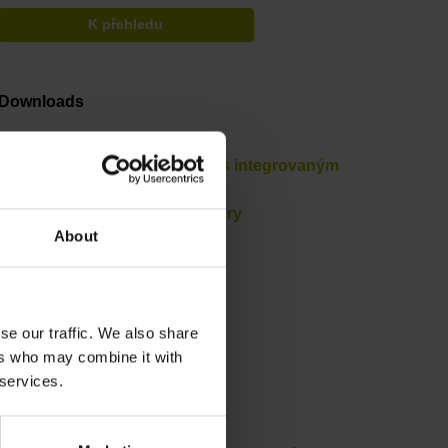
K přehledu
Downloads
Informace o produktu
Prospekt – Úhlové snímače s integrovaným
ložiskem
Prospekt – Kabely a konektory
About
Prospekt – Rozhraní
se our traffic. We also share
ers who may combine it with
 services.