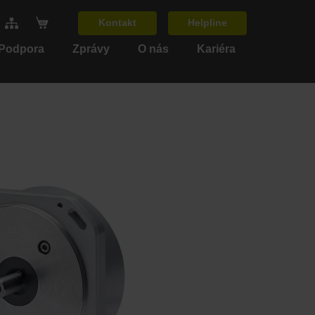
Kontakt
Helpline
 Podpora
Zprávy
O nás
Kariéra