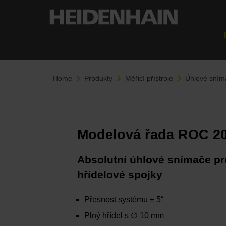
Home
Produkty
Měřicí přístroje
Úhlové sním
Modelová řada ROC 2
Absolutní úhlové snímače p
hřídelové spojky
Přesnost systému ± 5“
Plný hřídel s ∅ 10 mm