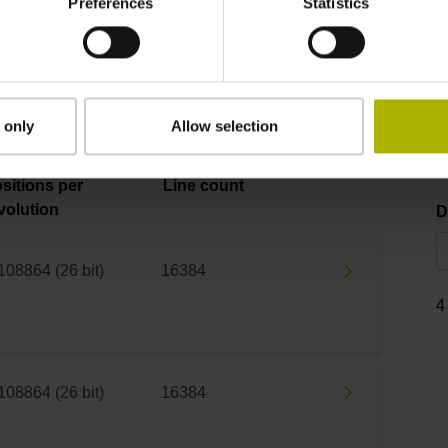
Preferences
Statistics
 kontaktujte prosím naše obchodní oddělení telefonicky, e-mai
ví
vám pomůže dál.
 only
Allow selection
sitions per
Line count
volution
D
108864 (26 bit)
16384
4
108864 (26 bit)
16384