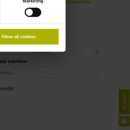
Marketing
lem nebo prostřednictvím našeho
Kontaktního
Allow all cookies
reset filter
ata interface
select...
 results
Kontakt