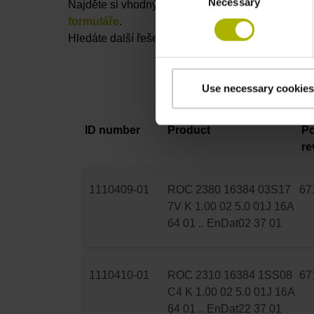
Necessary
Selection
Najděte si vhodný produkt – Pro další konzultace
formuláře
.
Hledáte další řešení pro váš obor?
Přehled odvět
Use necessary cookies
ID number
Product
Po
re
1110409-01
ROC 2380 16384 03S17
67
7V K 1.00 02 5.0 01J 16A
64 01 .. EnDat02 37 01
1110410-01
ROC 2310 16384 1SS08
67
C4 K 1.00 02 5.0 01J 16A
64 01 .. EnDat22 37 01