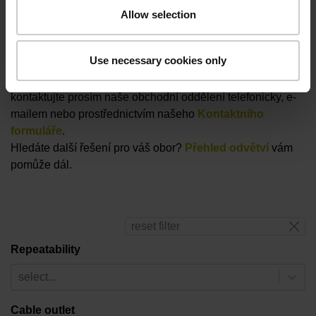
Allow selection
Varianty produktu
Use necessary cookies only
Najděte si vhodný produkt – Pro další konzultace
kontaktujte prosím naše obchodní oddělení telefonicky, e-
mailem nebo prostřednictvím našeho
Kontaktního
formuláře
.
Hledáte další řešení pro váš obor?
Přehled odvětví
vám
pomůže dál.
reset filter
Repeatability
select...
Cable outlet