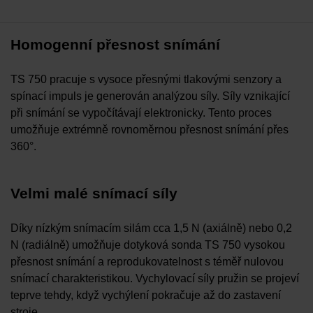
Homogenní přesnost snímání
TS 750 pracuje s vysoce přesnými tlakovými senzory a
spínací impuls je generován analýzou síly. Síly vznikající
při snímání se vypočítávají elektronicky. Tento proces
umožňuje extrémně rovnoměrnou přesnost snímání přes
360°.
Velmi malé snímací síly
Díky nízkým snímacím silám cca 1,5 N (axiálně) nebo 0,2
N (radiálně) umožňuje dotyková sonda TS 750 vysokou
přesnost snímání a reprodukovatelnost s téměř nulovou
snímací charakteristikou. Vychylovací síly pružin se projeví
teprve tehdy, když vychýlení pokračuje až do zastavení
stroje.