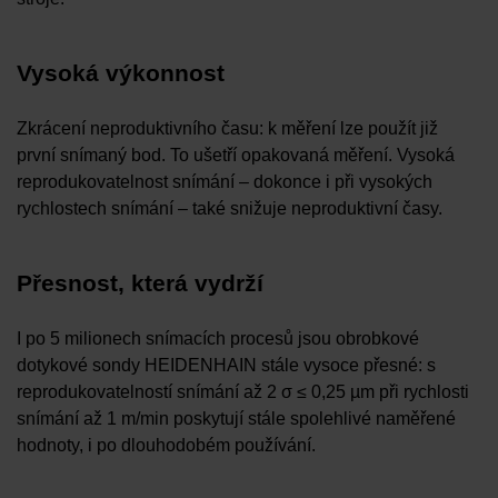
Vysoká výkonnost
Zkrácení neproduktivního času: k měření lze použít již
první snímaný bod. To ušetří opakovaná měření. Vysoká
reprodukovatelnost snímání – dokonce i při vysokých
rychlostech snímání – také snižuje neproduktivní časy.
Přesnost, která vydrží
I po 5 milionech snímacích procesů jsou obrobkové
dotykové sondy HEIDENHAIN stále vysoce přesné: s
reprodukovatelností snímání až 2 σ ≤ 0,25 µm při rychlosti
snímání až 1 m/min poskytují stále spolehlivé naměřené
hodnoty, i po dlouhodobém používání.