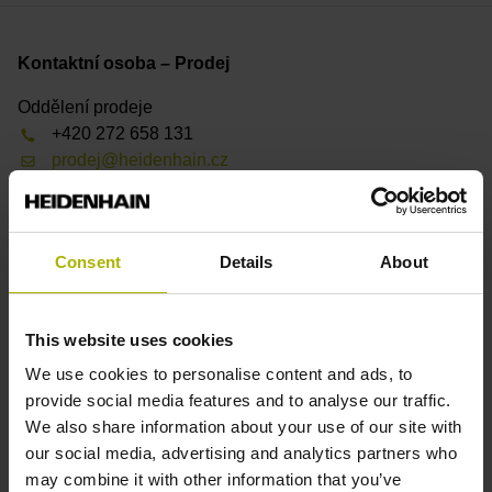
Kontaktní osoba – Prodej
Oddělení prodeje
+420 272 658 131
prodej@heidenhain.cz
Najděte si místní kontakt
Consent
Details
About
K přehledu
This website uses cookies
Downloads
We use cookies to personalise content and ads, to
provide social media features and to analyse our traffic.
Informace o produktu
We also share information about your use of our site with
Prospekt – Dotykové sondy
our social media, advertising and analytics partners who
Prospekt – Opce a příslušenství (TNC)
may combine it with other information that you’ve