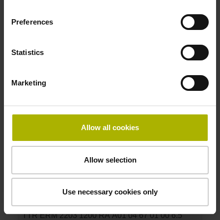
Graduation accuracy:
4.5
Preferences
ID number:
Statistics
1144120-08
Product:
Marketing
TTR ERM 2203 1440 RA A26 04 67 01 00 5.5
18500 1R 197.5
Drum outside diameter:
90.53 mm
Allow all cookies
Graduation accuracy:
5.5
Allow selection
ID number:
Use necessary cookies only
1144120-09
Product:
TTR ERM 2203 1200 RA A01 04 67 01 00 6.5