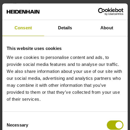
ID number:
1144120-06
Product:
TTR ERM 2203 2400 RA A07 04 67 01 00 3.5
Consent
Details
About
10500 1R 197.5
Drum outside diameter:
150.88 mm
This website uses cookies
Graduation accuracy:
We use cookies to personalise content and ads, to
3.5
provide social media features and to analyse our traffic.
We also share information about your use of our site with
our social media, advertising and analytics partners who
ID number:
may combine it with other information that you’ve
1144120-07
provided to them or that they’ve collected from your use
Product:
of their services.
TTR ERM 2203 1800 RA A05 04 67 01 00 4.5
14500 1R 197.5
Drum outside diameter:
Consent
113.16 mm
Necessary
Selection