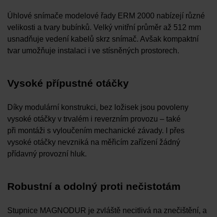
Úhlové snímače modelové řady ERM 2000 nabízejí různé
velikosti a tvary bubínků. Velký vnitřní průměr až 512 mm
usnadňuje vedení kabelů skrz snímač. Avšak kompaktní
tvar umožňuje instalaci i ve stísněných prostorech.
Vysoké přípustné otáčky
Díky modulární konstrukci, bez ložisek jsou povoleny
vysoké otáčky v trvalém i reverzním provozu – také
při montáži s vyloučením mechanické závady. I přes
vysoké otáčky nevzniká na měřicím zařízení žádný
přídavný provozní hluk.
Robustní a odolný proti nečistotám
Stupnice MAGNODUR je zvláště necitlivá na znečištění, a