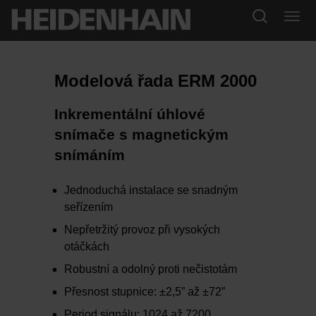
Modelová řada ERM 2000
Inkrementální úhlové
snímače s magnetickým
snímáním
Jednoduchá instalace se snadným
seřízením
Nepřetržitý provoz při vysokých
otáčkách
Robustní a odolný proti nečistotám
Přesnost stupnice: ±2,5” až ±72”
Period signálu: 1024 až 7200