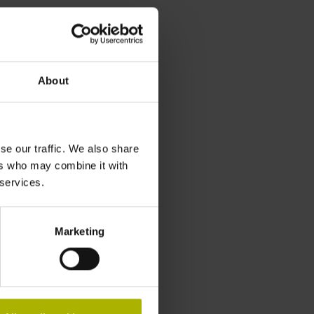
About
se our traffic. We also share
ers who may combine it with
 services.
Marketing