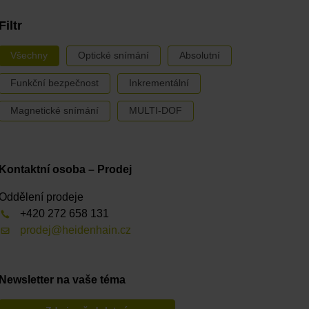
Filtr
Všechny
Optické snímání
Absolutní
Funkční bezpečnost
Inkrementální
Magnetické snímání
MULTI-DOF
Kontaktní osoba – Prodej
Oddělení prodeje
+420 272 658 131
prodej@heidenhain.cz
Newsletter na vaše téma