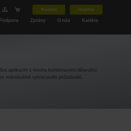
Kontakt
Helpline
 Podpora
Zprávy
O nás
Kariéra
ašim aplikacím s mnoha kombinacemi děleného
lze individuálně vybrat podle požadavků.