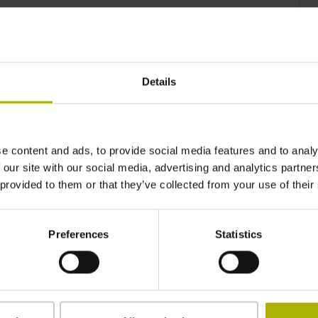
Další podrobnosti
Details
Modelová řada ERM 2000
Inkrementální úhlové měřicí systémy
Magnetické snímání
e content and ads, to provide social media features and to analy
 our site with our social media, advertising and analytics partn
Robustní a odolný proti nečistotám
 provided to them or that they’ve collected from your use of their
Jednoduchá montáž
Přesnost stupnice: ±2,5” až ±72”
Preferences
Statistics
Další podrobnosti