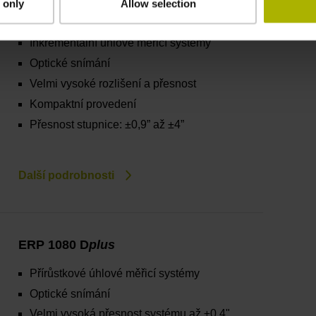
 only
Allow selection
Modelová řada ERP 1000
Inkrementální úhlové měřicí systémy
Optické snímání
Velmi vysoké rozlišení a přesnost
Kompaktní provedení
Přesnost stupnice: ±0,9” až ±4”
Další podrobnosti
ERP 1080 D
plus
Přírůstkové úhlové měřicí systémy
Optické snímání
Velmi vysoká přesnost systému až ±0,4"