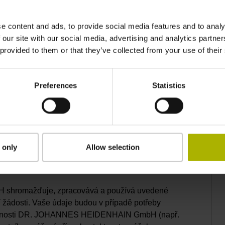
e content and ads, to provide social media features and to analy
 our site with our social media, advertising and analytics partn
 provided to them or that they’ve collected from your use of their
Preferences
Statistics
 only
Allow selection
 dat
a akceptuji ho*
hromažďuje, zpracovává a používá uvedené
í žádosti. Vaše údaje budou v případě potřeby
lečnosti DR. JOHANNES HEIDENHAIN GmbH (např.