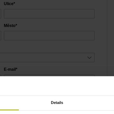
Ulice*
Město*
E-mail*
Details