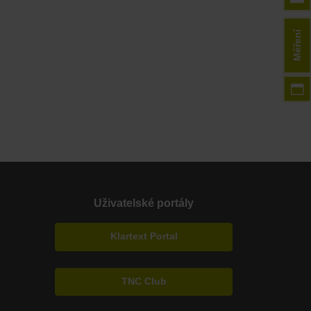
Měření
Uživatelské portály
Klartext Portal
TNC Club