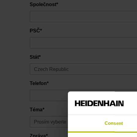
Společnost*
PSČ*
Stát*
Telefon*
Téma*
Consent
Zpráva*