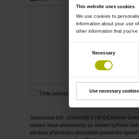
This website uses cookies
We use cookies to personalis
information about your use of
other information that you’ve
Consent
Necessary
Selection
Use necessary cookies
Tímto potvrzuji přečtení ustanovení o
ochraně
Společnost DR. JOHANNES HEIDENHAIN GmbH s
osobní údaje elektronicky za účelem vyřízení Vaš
předány příslušným obchodním partnerům spo