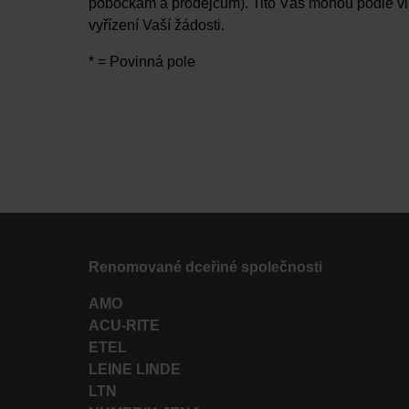
pobočkám a prodejcům). Tito Vás mohou podle vl
vyřízení Vaší žádosti.
* = Povinná pole
Renomované dceřiné společnosti
AMO
ACU-RITE
ETEL
LEINE LINDE
LTN