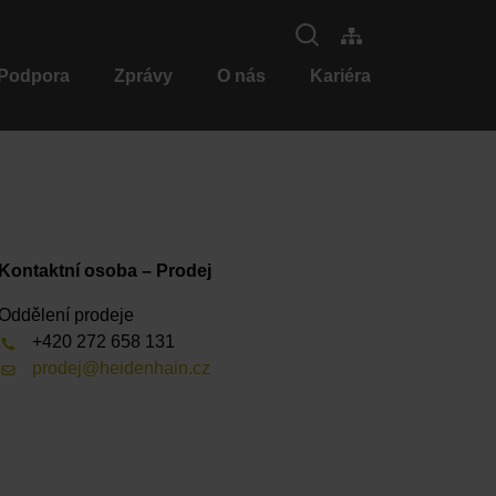
 Podpora
Zprávy
O nás
Kariéra
Kontaktní osoba – Prodej
Oddělení prodeje
+420 272 658 131
prodej@heidenhain.cz