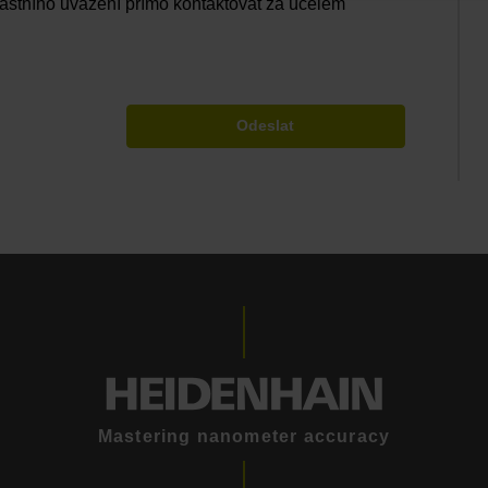
astního uvážení přímo kontaktovat za účelem
Odeslat
Mastering nanometer accuracy