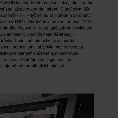
ENHAIN tým moderátorů ukáže, jak rychlé, snadné
eřízení až po odstranění otřepů. S grafickým 6D-
m okamžiku – i když se jedná o předem obrobený
k uloženo v TNC7. Obrábění se provádí pomocí OCM
choidního frézování – které také zahrnuje cykly pro
automaticky vypočítá nejlepší strategii
strůvky. Tímto způsobem lze vždy obrábět
 řeznými podmínkami, aby bylo možné frézovat
nástrojově šetrným způsobem. Monitorování
procesu a StateMonitor Digitální dílny
troje během probíhajících ukázek.