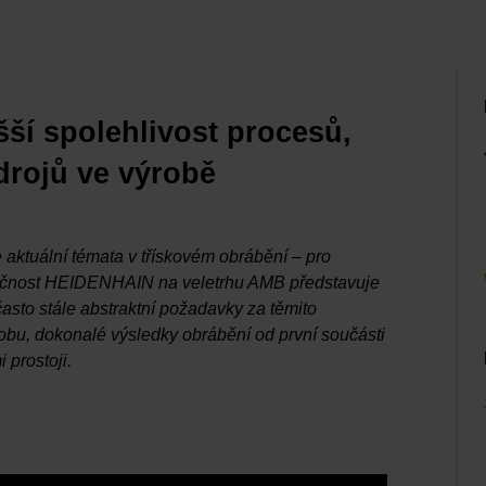
í spolehlivost procesů,
zdrojů ve výrobě
e aktuální témata v třískovém obrábění – pro
olečnost HEIDENHAIN na veletrhu AMB představuje
často stále abstraktní požadavky za těmito
 dobu, dokonalé výsledky obrábění od první součásti
 prostoji.