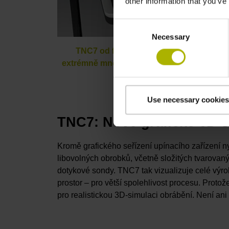
other information that you’ve
Consent
Necessary
Selection
TNC7 od fy HEIDENHAIN podporuje uživ
extrémně mnohostranným balíčkem cyklů, i
6D-seřizováním upína
Use necessary cookies
TNC7: Nové grafické 6D-
Kromě grafického seřízení upínacího zařízení 
libovolných obrobků, včetně složitých tvarovan
dotykové sondy. TNC7 tak vizualizuje celé výrobn
prostor – pro větší spolehlivost procesu. Prot
pro realistickou 3D-simulaci obrábění. Není ani