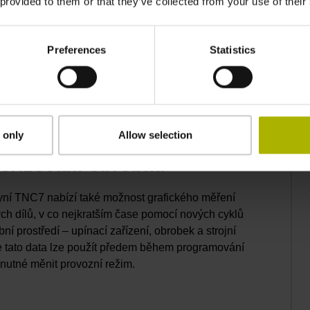
 provided to them or that they’ve collected from your use of their
Preferences
Statistics
atele promyšlenými řešeními. Například s
nteligentními snímacími funkcemi a grafickým
cích zařízení a obrobků.
 only
Allow selection
seřizování obrobků
nyní TNC7 nabízí také možnost grafického měření
ých dílů, v co nejkratším čase pomocí nových cyklů
í prostředí – upínací zařízení, obrobek a strojní
ože tato data lze použít předem během programování
 nutné měnit provozní režim.