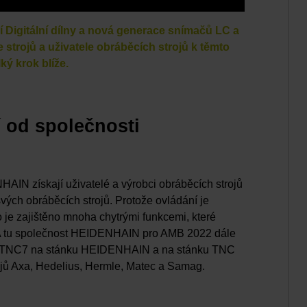
 Digitální dílny a nová generace snímačů LC a
trojů a uživatele obráběcích strojů k těmto
ký krok blíže.
 od společnosti
IN získají uživatelé a výrobci obráběcích strojů
ých obráběcích strojů. Protože ovládání je
To je zajištěno mnoha chytrými funkcemi, které
 A tu společnost HEIDENHAIN pro AMB 2022 dále
vý TNC7 na stánku HEIDENHAIN a na stánku TNC
ojů Axa, Hedelius, Hermle, Matec a Samag.