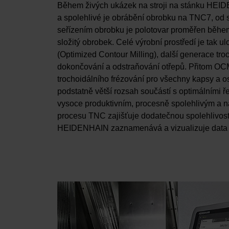
Během živých ukázek na stroji na stánku HEID
a spolehlivé je obrábění obrobku na TNC7, od s
seřízením obrobku je polotovar proměřen běhe
složitý obrobek. Celé výrobní prostředí je ta
(Optimized Contour Milling), další generace tro
dokončování a odstraňování otřepů. Přitom OCM 
trochoidálního frézování pro všechny kapsy a o
podstatně větší rozsah součástí s optimálními
vysoce produktivním, procesně spolehlivým a 
procesu TNC zajišťuje dodatečnou spolehlivost 
HEIDENHAIN zaznamenává a vizualizuje data s