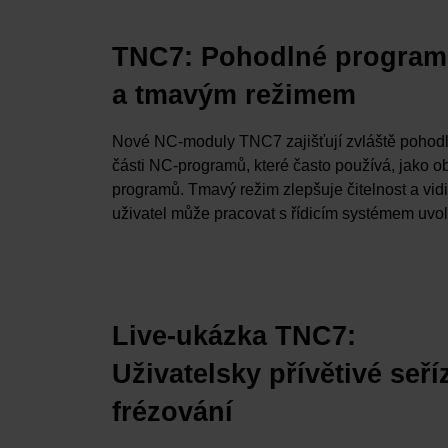
TNC7: Pohodlné program
a tmavým režimem
Nové NC-moduly TNC7 zajišťují zvláště pohodlno
části NC-programů, které často používá, jako ob
programů. Tmavý režim zlepšuje čitelnost a vi
uživatel může pracovat s řídicím systémem uvol
Live-ukázka TNC7:
Uživatelsky přívětivé seří
frézování