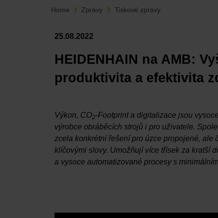
Home
Zprávy
Tiskové zprávy
25.08.2022
HEIDENHAIN na AMB: Vyšš
produktivita a efektivita 
Výkon, CO
-Footprint a digitalizace jsou vysoc
2
výrobce obráběcích strojů i pro uživatele. Sp
zcela konkrétní řešení pro úzce propojené, ale 
klíčovými slovy. Umožňují více třísek za kratší
a vysoce automatizované procesy s minimálními