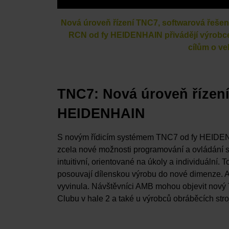
Nová úroveň řízení TNC7, softwarová řešení
RCN od fy HEIDENHAIN přivádějí výrobce s
cílům o vel
TNC7: Nová úroveň řízení
HEIDENHAIN
S novým řídicím systémem TNC7 od fy HEIDENHA
zcela nové možnosti programování a ovládání sv
intuitivní, orientované na úkoly a individuální. 
posouvají dílenskou výrobu do nové dimenze.
vyvinula. Návštěvníci AMB mohou objevit no
Clubu v hale 2 a také u výrobců obráběcích str