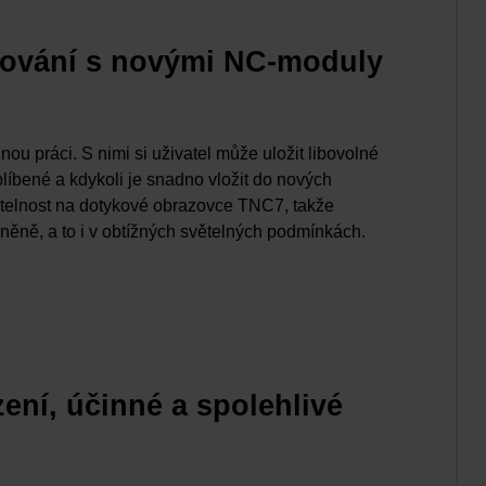
ování s novými NC-moduly
u práci. S nimi si uživatel může uložit libovolné
líbené a kdykoli je snadno vložit do nových
ditelnost na dotykové obrazovce TNC7, takže
něně, a to i v obtížných světelných podmínkách.
zení, účinné a spolehlivé