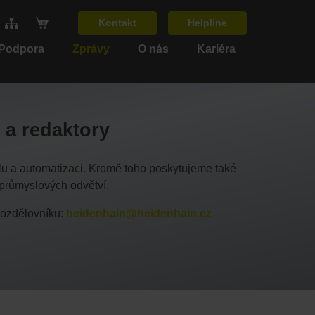
Kontakt
Helpline
 Podpora
Zprávy
O nás
Kariéra
 a redaktory
lu a automatizaci. Kromě toho poskytujeme také
a průmyslových odvětví.
 rozdělovníku:
heidenhain@heidenhain.cz