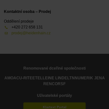
Kontaktní osoba – Prodej
Oddělení prodeje
+420 272 658 131
prodej@heidenhain.cz
Renomované dceřiné společnosti
AMO
ACU-RITE
ETEL
LEINE LINDE
LTN
NUMERIK JENA
RENCO
RSF
Uživatelské portály
Klartext Portal