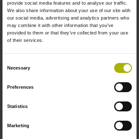
provide social media features and to analyse our traffic.
např. TNCscope
We also share information about your use of our site with
Uvedení do provozu a konfigurace
převodníku
our social media, advertising and analytics partners who
signálu EIB 700
a softwaru ACCOM
may combine it with other information that you’ve
provided to them or that they’ve collected from your use
Podpora uvedení do provozu Funkční bezpečnost a
of their services.
Generace pohonu Gen 3
Softwarová řešení digitální dílny
od společnosti
HEIDENHAIN
Consent
Necessary
Připojení OPC UA k
StateMonitor
nebo
Selection
HEIDENHAIN NC-server
Preferences
Dříve tyto práce prováděl jako součást servisu na
místě technik HEIDENHAIN ve vašem výrobním
závodě. Na druhou stranu vám vzdálená údržba
Statistics
samozřejmě nabízí značné výhody:
Práce lze plánovat a provádět mnohem flexibilněji,
Marketing
aby optimálně zapadly do vašich provozních
procesů a zabraly co nejméně produktivního času.