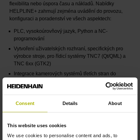
flexibilita nebo úspora času a nákladů. Nabídky
HELPLINE+ zahrnují zejména uvádění do provozu,
konfiguraci a poradenství ve všech aspektech:
PLC, vysokoúrovňový jazyk, Python a NC-
programování
Vytvoření uživatelských rozhraní, specifických pro
výrobce stroje, pro řídicí systémy TNC7 (Qt/QML) a
TNC 6xx (GTK2)
Integrace kamerových systémů třetích stran do
uživatelského rozhraní řídicích systémů
HEIDENHAIN
Úpravy kinematiky
Consent
Details
About
Integrace úhlových hlav
Tvorba speciálních cyklů
This website uses cookies
Nastavení regulátoru pohonu pomocí TNCopt
We use cookies to personalise content and ads, to
Diagnostika pomocí PC nástrojů HEIDENHAIN,