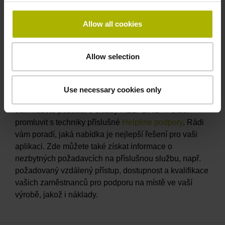
Služby lze také rozdělit do několika kroků a provádět
v různé době
Allow all cookies
V případě komplexních projektů lze cíleně a dle
potřeby zapojit odborníky ze všech servisních útvarů.
Allow selection
To znamená, že vždy těžíte z nejlepších možných
odborných znalostí v příslušné oblasti
Use necessary cookies only
Ušetříte čas a peníze tím, že odpadne cestování
Jak můžete požádat o služby HELPLINE+? Stačí
promluvit s techniky příslušné
Helpline podpory
. Rádi
vám poradí, jaká nabídka je nejlepší řešení pro vaši
aplikaci. Zde můžete také získat informace o
nezbytných požadavcích na příslušnou službu, např.
požadovaný vzdálený přístup, dostupnost a kvalifikace
vašich zaměstnanců pro podporu na místě ve vaší
výrobě, jakož i náklady.