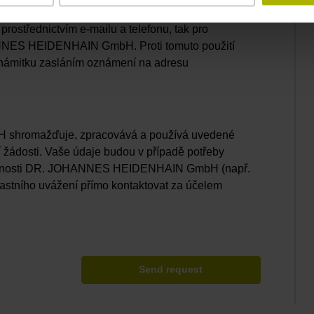
čností DR. JOHANNES HEIDENHAIN GmbH použity jak
prostřednictvím e-mailu a telefonu, tak pro
ANNES HEIDENHAIN GmbH. Proti tomuto použití
 námitku zasláním oznámení na adresu
hromažďuje, zpracovává a používá uvedené
í žádosti. Vaše údaje budou v případě potřeby
lečnosti DR. JOHANNES HEIDENHAIN GmbH (např.
astního uvážení přímo kontaktovat za účelem
Send request