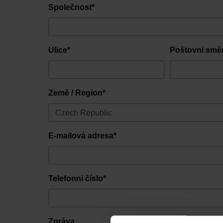
Společnost*
Ulice*
Poštovní směr
Země / Region*
E-mailová adresa*
Telefonní číslo*
Zpráva