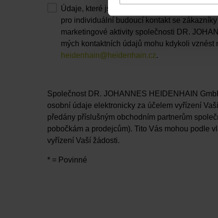
Údaje, které jsem uvedl, mohou být spole
pro individuální budoucí kontakt se zákazníky 
marketingové aktivity společnosti DR. JOH
mých kontaktních údajů mohu kdykoli vznést
heidenhain@heidenhain.cz
.
Společnost DR. JOHANNES HEIDENHAIN GmbH s
osobní údaje elektronicky za účelem vyřízení Vaš
předány příslušným obchodním partnerům spo
pobočkám a prodejcům). Tito Vás mohou podle vl
vyřízení Vaší žádosti.
* = Povinné