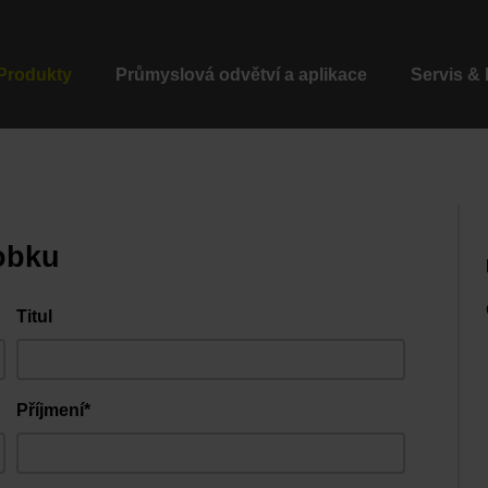
Produkty
Průmyslová odvětví a aplikace
Servis &
obku
Titul
Příjmení*