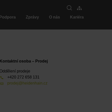
 Podpora
Zprávy
O nás
Kariéra
Kontaktní osoba – Prodej
Oddělení prodeje
+420 272 658 131
prodej@heidenhain.cz