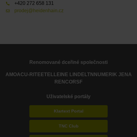
+420 272 658 131
prodej@heidenhain.cz
Renomované dceřiné společnosti
AMO
ACU-RITE
ETEL
LEINE LINDE
LTN
NUMERIK JENA
RENCO
RSF
Uživatelské portály
Klartext Portal
TNC Club