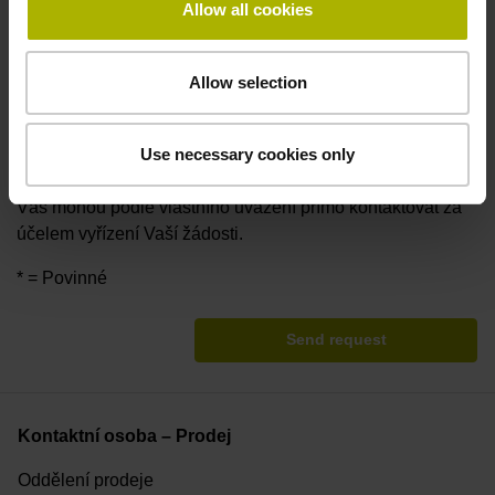
Allow all cookies
Společnost DR. JOHANNES HEIDENHAIN GmbH
shromažďuje, zpracovává a používá uvedené osobní
Allow selection
údaje elektronicky za účelem vyřízení Vaší žádosti. Vaše
údaje budou v případě potřeby předány příslušným
obchodním partnerům společnosti DR. JOHANNES
Use necessary cookies only
HEIDENHAIN GmbH (např. pobočkám a prodejcům). Tito
Vás mohou podle vlastního uvážení přímo kontaktovat za
účelem vyřízení Vaší žádosti.
* = Povinné
Send request
Kontaktní osoba – Prodej
Oddělení prodeje