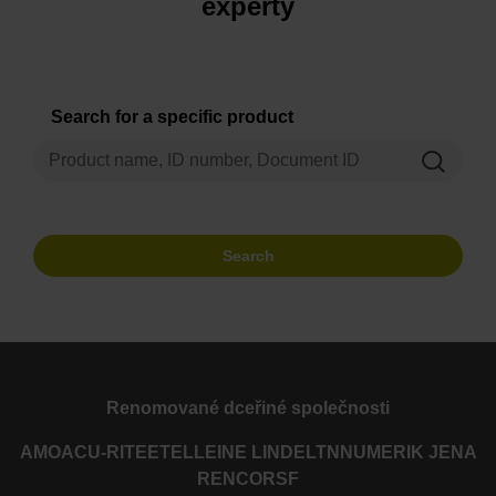
experty
Search for a specific product
Search
Renomované dceřiné společnosti
AMO
ACU-RITE
ETEL
LEINE LINDE
LTN
NUMERIK JENA
RENCO
RSF