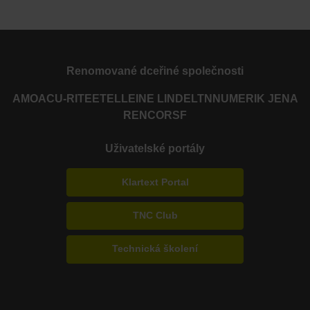
Renomované dceřiné společnosti
AMO
ACU-RITE
ETEL
LEINE LINDE
LTN
NUMERIK JENA
RENCO
RSF
Uživatelské portály
Klartext Portal
TNC Club
Technická školení