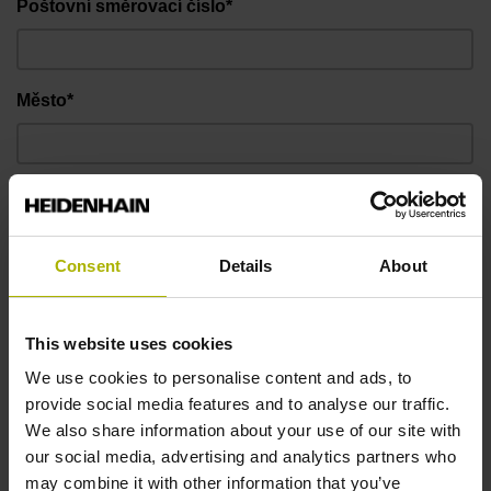
Poštovní směrovací číslo*
Město*
Země / Region*
Consent
Details
About
E-mailová adresa*
This website uses cookies
We use cookies to personalise content and ads, to
Telefonní číslo*
provide social media features and to analyse our traffic.
We also share information about your use of our site with
our social media, advertising and analytics partners who
Zpráva
may combine it with other information that you’ve