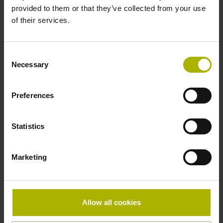
provided to them or that they’ve collected from your use
of their services.
Consent
Necessary
Selection
Preferences
Statistics
Tímto potvrzuji přečtení ustanovení o
ochraně dat
a
Marketing
akceptuji ho*
Společnost DR. JOHANNES HEIDENHAIN GmbH
Allow all cookies
shromažďuje, zpracovává a používá uvedené osobní
údaje elektronicky za účelem vyřízení Vaší žádosti. Vaše