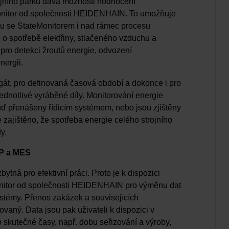
ojního parku dává možnosti hodnocení
onitor od společnosti HEIDENHAIN. To umožňuje
arku se StateMonitorem i nad rámec procesu
 o spotřebě elektřiny, stlačeného vzduchu a
pro detekci žroutů energie, odvození
nergii.
gát, pro definovaná časová období a dokonce i pro
ednotlivé vyráběné díly. Monitorování energie
buď přenášeny řídicím systémem, nebo jsou zjištěny
 zajištěno, že spotřeba energie celého strojního
y.
P a MES
tná pro efektivní práci. Proto je k dispozici
nitor od společnosti HEIDENHAIN pro výměnu dat
émy. Přenos zakázek a souvisejících
vaný. Data jsou pak uživateli k dispozici v
o skutečné časy, např. dobu seřizování a výroby,