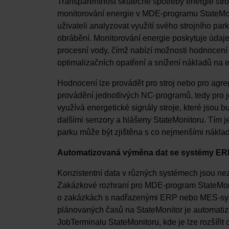
Transparentnost skutečné spotřeby energie str
monitorování energie v MDE-programu StateM
uživateli analyzovat využití svého strojního p
obrábění. Monitorování energie poskytuje údaje
procesní vody, čímž nabízí možnosti hodnocení 
optimalizačních opatření a snížení nákladů na e
Hodnocení lze provádět pro stroj nebo pro agre
provádění jednotlivých NC-programů, tedy pro j
využívá energetické signály stroje, které jsou 
dalšími senzory a hlášeny StateMonitoru. Tím je
parku může být zjištěna s co nejmenšími náklad
Automatizovaná výměna dat se systémy ER
Konzistentní data v různých systémech jsou nezby
Zakázkové rozhraní pro MDE-program StateMo
o zakázkách s nadřazenými ERP nebo MES-syst
plánovaných časů na StateMonitor je automatizo
JobTerminalu StateMonitoru, kde je lze rozšířit 