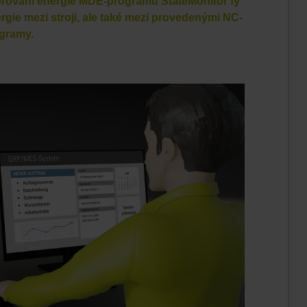
rování energie MDE-programu StateMonitor fy
ie mezi stroji, ale také mezi provedenými NC-
gramy.