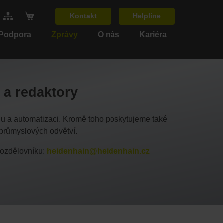
Kontakt
Helpline
 Podpora
Zprávy
O nás
Kariéra
 a redaktory
lu a automatizaci. Kromě toho poskytujeme také
a průmyslových odvětví.
 rozdělovníku:
heidenhain@heidenhain.cz