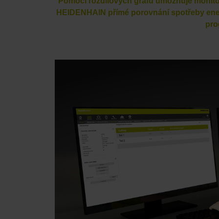
Pomocí rozdílových grafů umožňuje monito
HEIDENHAIN přímé porovnání spotřeby energ
pro