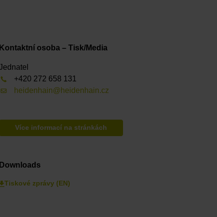
Kontaktní osoba – Tisk/Media
Jednatel
+420 272 658 131
heidenhain@heidenhain.cz
Více informací na stránkách
Downloads
Tiskové zprávy (EN)