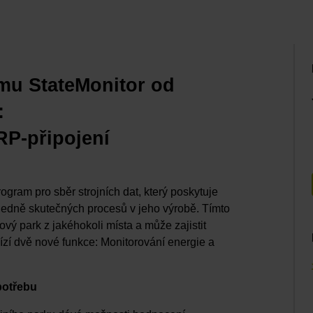
mu StateMonitor od
:
RP-připojení
ram pro sběr strojních dat, který poskytuje
ledně skutečných procesů v jeho výrobě. Tímto
vý park z jakéhokoli místa a může zajistit
bízí dvě nové funkce: Monitorování energie a
potřebu