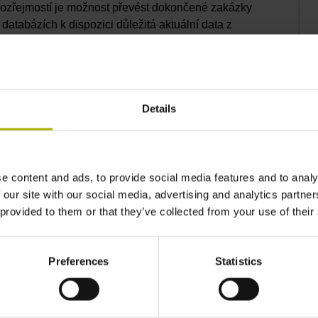
mozřejmostí je možnost převést dokončené zakázky
databázích k dispozici důležitá aktuální data z
bízí uživateli hlubší náhled na výrobu a
em. StateMonitor navíc umožňuje jednoduché
alostí. Shromažďování údajů o zakázkách
Details
ožné přímo z NC-programu. To snižuje náklady při
zabraňuje chybám při přenosu a zajišťuje jednotnou
e content and ads, to provide social media features and to analy
 our site with our social media, advertising and analytics partn
 provided to them or that they’ve collected from your use of their
Preferences
Statistics