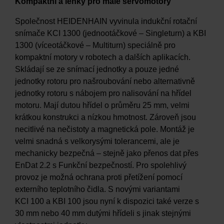
Kompaktní a lehký pro malé servomotory
Společnost HEIDENHAIN vyvinula indukční rotační
snímače KCI 1300 (jednootáčkové – Singleturn) a KBI
1300 (víceotáčkové – Multiturn) speciálně pro
kompaktní motory v robotech a dalších aplikacích.
Skládají se ze snímací jednotky a pouze jedné
jednotky rotoru pro našroubování nebo alternativně
jednotky rotoru s nábojem pro nalisování na hřídel
motoru. Mají dutou hřídel o průměru 25 mm, velmi
krátkou konstrukci a nízkou hmotnost. Zároveň jsou
necitlivé na nečistoty a magnetická pole. Montáž je
velmi snadná s velkorysými tolerancemi, ale je
mechanicky bezpečná – stejně jako přenos dat přes
EnDat 2.2 s Funkční bezpečností. Pro spolehlivý
provoz je možná ochrana proti přetížení pomocí
externího teplotního čidla. S novými variantami
KCI 100 a KBI 100 jsou nyní k dispozici také verze s
30 mm nebo 40 mm dutými hřídeli s jinak stejnými