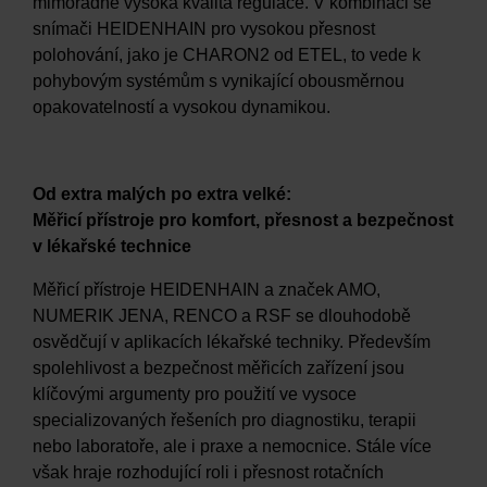
mimořádně vysoká kvalita regulace. V kombinaci se
snímači HEIDENHAIN pro vysokou přesnost
polohování, jako je CHARON2 od ETEL, to vede k
pohybovým systémům s vynikající obousměrnou
opakovatelností a vysokou dynamikou.
Od extra malých po extra velké:
Měřicí přístroje pro komfort, přesnost a bezpečnost
v lékařské technice
Měřicí přístroje HEIDENHAIN a značek AMO,
NUMERIK JENA, RENCO a RSF se dlouhodobě
osvědčují v aplikacích lékařské techniky. Především
spolehlivost a bezpečnost měřicích zařízení jsou
klíčovými argumenty pro použití ve vysoce
specializovaných řešeních pro diagnostiku, terapii
nebo laboratoře, ale i praxe a nemocnice. Stále více
však hraje rozhodující roli i přesnost rotačních