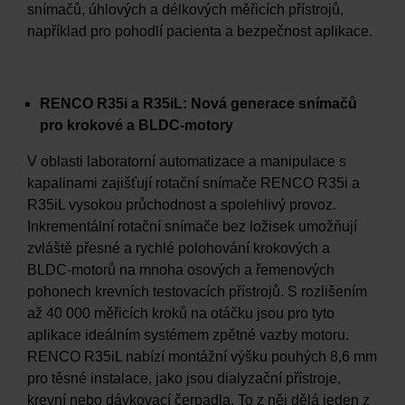
snímačů, úhlových a délkových měřicích přístrojů,
například pro pohodlí pacienta a bezpečnost aplikace.
RENCO R35i a R35iL: Nová generace snímačů
pro krokové a BLDC-motory
V oblasti laboratorní automatizace a manipulace s
kapalinami zajišťují rotační snímače RENCO R35i a
R35iL vysokou průchodnost a spolehlivý provoz.
Inkrementální rotační snímače bez ložisek umožňují
zvláště přesné a rychlé polohování krokových a
BLDC-motorů na mnoha osových a řemenových
pohonech krevních testovacích přístrojů. S rozlišením
až 40 000 měřicích kroků na otáčku jsou pro tyto
aplikace ideálním systémem zpětné vazby motoru.
RENCO R35iL nabízí montážní výšku pouhých 8,6 mm
pro těsné instalace, jako jsou dialyzační přístroje,
krevní nebo dávkovací čerpadla. To z něj dělá jeden z