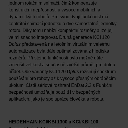
jednom rotačním snímači, čímž kompenzuje
konstrukční nepřesnosti u vysoce mobilních a
dynamických robotů. Pro svou dvojí funkčnost má
centrální snímací jednotku a dvě samostatné jednotky
rotoru. Díky tomu nabízí kompaktní rozměry a lze jej
velmi snadno integrovat. Druhá generace KCI 120
D
plus
představená na letošním virtuálním veletrhu
automatizace byla dále optimalizována z hlediska
rozměrů. Při stejné funkčnosti bylo možné dále
zmenšit velikost a současně zvětšit průměr pro dutou
hřídel. Obě varianty KCI 120 D
plus
rozšiřují spektrum
používání pro roboty až k vysoce přesným obráběcím
úkolům. Čistě sériové rozhraní EnDat 2.2 s Funkční
bezpečností umožňuje použití i v bezpečných
aplikacích, jako je spolupráce člověka a robota.
HEIDENHAIN KCI/KBI 1300 a KCI/KBI 100: