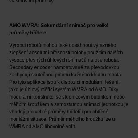
vlastnostmi jednotky.
AMO WMRA: Sekundární snímač pro velké
průměry hřídele
Výrobci robotů mohou také dosáhnout výrazného
zlepšení absolutní přesnosti polohy použitím dalších
vysoce přesných úhlových snímačů na ose robota.
Secondary encoder namontované za převodovkou
zachycují skutečnou polohu každého kloubu robota.
Pro tyto aplikace jsou k dispozici modulární řešení,
jako je úhlový měřicí systém WMRA od AMO. Díky
modulární konstrukci se stupnicovým bubínkem nebo
měřicím kroužkem a samostatnou snímací jednotkou je
vhodný pro velké průměry hřídelí i pro obtížné
montážní situace. Průměr měřicího kroužku lze u
WMRA od AMO libovolně volit.