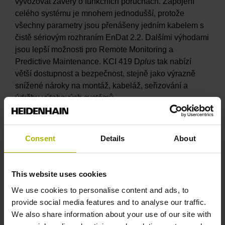
vyvozovat závěry o funkčních poruchách. Zapojení
celého systému je mnohem jednodušší, protože
všechny parametry jsou přenášeny jedním kabelem s
čistě sériovým rozhraním EnDat 2.2. Dalšími výhodami
jsou lepší možnosti pro Remote Monitoring a
Predictive Maintenance. KCI 419 D
plus
tak nabízí
větší dostupnost a bezpečnost, stejně jako výrazně
snížené nároky na montáž, kabeláž, seřizování a
údržbu výtahových systémů.
TECHNOLOGIE MULTI-DOF od společnosti
Consent
Details
About
HEIDENHAIN: Zpracuje až 6 stupňů volnosti
Podstatně vyšší přesnost měření zajišťují snímače
This website uses cookies
jako LIP 6000 D
plus
nebo GAP 1081, které nejen
We use cookies to personalise content and ads, to
určují polohu ve svém hlavním směru měření, ale měří
provide social media features and to analyse our traffic.
i změny dalších stupňů volnosti. Tím zviditelní
We also share information about your use of our site with
odchylky v jiných směrech měření, které ovlivňují