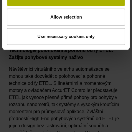
D
plus
. K tomuto účelu jsou k dispozici zrcadlová
měřítka s délkou až 3 m. Uspořádáním dvou snímacích
Allow selection
hlav na jednom zrcadle detekuje GAP 1081 naklonění
a překlopení příslušné osy.
Use necessary cookies only
Technologie polohování a pohonu od fy ETEL:
Zažijte pohybové systémy naživo
Návštěvníci virtuálního veletrhu automatizace se
mohou také dozvědět o polohovací a pohonné
technice od fy ETEL. S lineárními a momentovými
motory a ovladačem AccurET Controller představuje
ETEL jak vysoce přesné přímé pohony pro pohyby v
rozsahu nanometrů, tak systémy s vysokým kroutícím
momentem pro průmyslové aplikace. Zvláštní
předností High-End pohybových systémů od ETEL je
jejich design bez rastrování, optimální souběh a