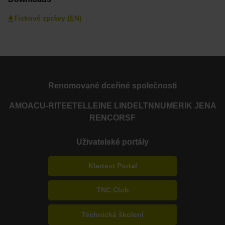
Tiskové zprávy (EN)
Renomované dceřiné společnosti
AMO
ACU-RITE
ETEL
LEINE LINDE
LTN
NUMERIK JENA
RENCO
RSF
Uživatelské portály
Klartext Portal
TNC Club
Technická školení