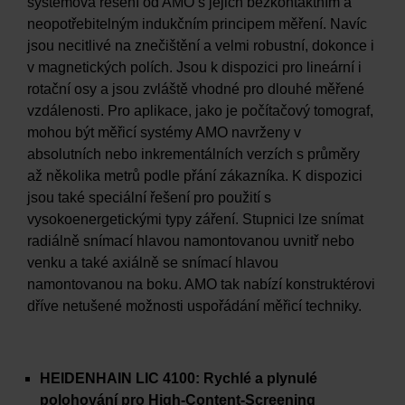
systémová řešení od AMO s jejich bezkontaktním a
neopotřebitelným indukčním principem měření. Navíc
jsou necitlivé na znečištění a velmi robustní, dokonce i
v magnetických polích. Jsou k dispozici pro lineární i
rotační osy a jsou zvláště vhodné pro dlouhé měřené
vzdálenosti. Pro aplikace, jako je počítačový tomograf,
mohou být měřicí systémy AMO navrženy v
absolutních nebo inkrementálních verzích s průměry
až několika metrů podle přání zákazníka. K dispozici
jsou také speciální řešení pro použití s
vysokoenergetickými typy záření. Stupnici lze snímat
radiálně snímací hlavou namontovanou uvnitř nebo
venku a také axiálně se snímací hlavou
namontovanou na boku. AMO tak nabízí konstruktérovi
dříve netušené možnosti uspořádání měřicí techniky.
HEIDENHAIN LIC 4100: Rychlé a plynulé
polohování pro High-Content-Screening