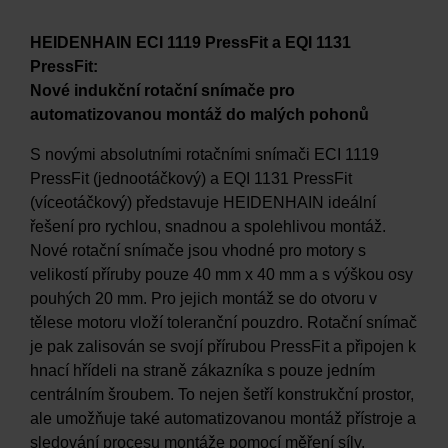
HEIDENHAIN ECI 1119 PressFit a EQI 1131
PressFit:
Nové indukční rotační snímače pro
automatizovanou montáž do malých pohonů
S novými absolutními rotačními snímači ECI 1119
PressFit (jednootáčkový) a EQI 1131 PressFit
(víceotáčkový) představuje HEIDENHAIN ideální
řešení pro rychlou, snadnou a spolehlivou montáž.
Nové rotační snímače jsou vhodné pro motory s
velikostí příruby pouze 40 mm x 40 mm a s výškou osy
pouhých 20 mm. Pro jejich montáž se do otvoru v
tělese motoru vloží toleranční pouzdro. Rotační snímač
je pak zalisován se svojí přírubou PressFit a připojen k
hnací hřídeli na straně zákazníka s pouze jedním
centrálním šroubem. To nejen šetří konstrukční prostor,
ale umožňuje také automatizovanou montáž přístroje a
sledování procesu montáže pomocí měření síly.