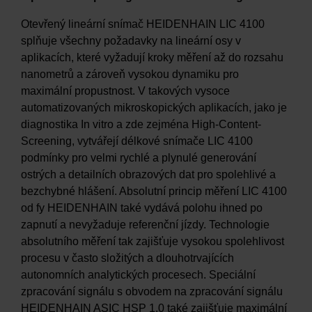
Otevřený lineární snímač HEIDENHAIN LIC 4100
splňuje všechny požadavky na lineární osy v
aplikacích, které vyžadují kroky měření až do rozsahu
nanometrů a zároveň vysokou dynamiku pro
maximální propustnost. V takových vysoce
automatizovaných mikroskopických aplikacích, jako je
diagnostika In vitro a zde zejména High-Content-
Screening, vytvářejí délkové snímače LIC 4100
podmínky pro velmi rychlé a plynulé generování
ostrých a detailních obrazových dat pro spolehlivé a
bezchybné hlášení. Absolutní princip měření LIC 4100
od fy HEIDENHAIN také vydává polohu ihned po
zapnutí a nevyžaduje referenční jízdy. Technologie
absolutního měření tak zajišťuje vysokou spolehlivost
procesu v často složitých a dlouhotrvajících
autonomních analytických procesech. Speciální
zpracování signálu s obvodem na zpracování signálu
HEIDENHAIN ASIC HSP 1.0 také zajišťuje maximální