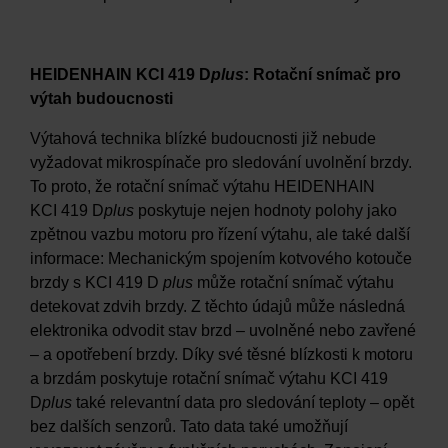
HEIDENHAIN KCI 419 D
plus
: Rotační snímač pro
výtah budoucnosti
Výtahová technika blízké budoucnosti již nebude
vyžadovat mikrospínače pro sledování uvolnění brzdy.
To proto, že rotační snímač výtahu HEIDENHAIN
KCI 419 D
plus
poskytuje nejen hodnoty polohy jako
zpětnou vazbu motoru pro řízení výtahu, ale také další
informace: Mechanickým spojením kotvového kotouče
brzdy s KCI 419 D
plus
může rotační snímač výtahu
detekovat zdvih brzdy. Z těchto údajů může následná
elektronika odvodit stav brzd – uvolněné nebo zavřené
– a opotřebení brzdy. Díky své těsné blízkosti k motoru
a brzdám poskytuje rotační snímač výtahu KCI 419
D
plus
také relevantní data pro sledování teploty – opět
bez dalších senzorů. Tato data také umožňují