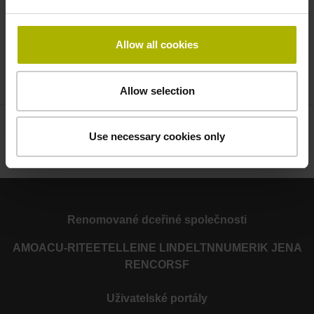
Kompaktní montážní rozměry: Délka snímací hlavy
26 mm, výška 12,7 mm, hloubka 6,8 mm; montážní
výška kruhu max. 10,2 mm
Allow all cookies
HEIDENHAIN ERP 1000 – Technické údaje
Allow selection
Use necessary cookies only
Renomované dceřiné společnosti
AMO
ACU-RITE
ETEL
LEINE LINDE
LTN
NUMERIK JENA
RENCO
RSF
Uživatelské portály