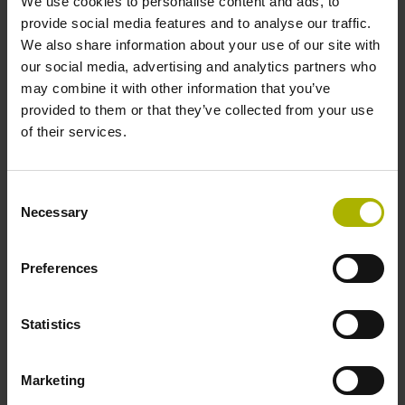
We use cookies to personalise content and ads, to
Pro vysoce dynamické aplikace: Velmi vysoké
provide social media features and to analyse our traffic.
otáčky až 2600 ot/min
We also share information about your use of our site with
our social media, advertising and analytics partners who
Minimální hmotnost: Snímací hlava 5 g, kruh od 57 g
may combine it with other information that you’ve
Modulární úhlové snímače řady ERP 1000 jsou proto
provided to them or that they’ve collected from your use
zvláště vhodné pro aplikace, ve kterých je důležitá
of their services.
zejména regulace konstantní rychlosti nebo vysoká
stabilita polohy za klidu.
Consent
Flexibilní integrace do aplikace zákazníka zajišťuje:
Necessary
Selection
Širokou škálu variant: Kruhy o průměrech 57 mm, 75
mm, 109 mm a 151 mm jako kruhové a segmentové
Preferences
provedení
Jednoduchá montáž: Nepárovaný systém, velkorysé
Statistics
montážní tolerance a automatické vyrovnání signálu
Různé možnosti připojení: Velký výběr verzí s kabely
Marketing
a konektory