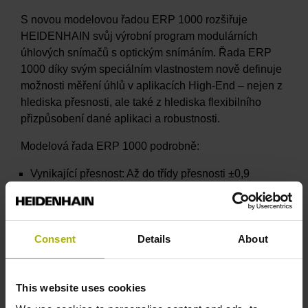
S novou modelovou řadou ERP 1000 rozšiřuje
HEIDENHAIN svůj výrobní program modulárních
úhlových snímačů s optickým snímáním. Řada ERP
1000 díky svým speciálním vlastnostem nově definuje
možnosti měření úhlů v aplikacích High-End – nejen z
hlediska přesnosti, ale také z hlediska flexibilního
přizpůsobení dané aplikaci a robustnosti.
Modelová řada ERP 1000 podrobně:
Vynikající přesnost: Až do třídy přesnosti ±0,9
obloukových sekund
Trvale stabilní naměřené hodnoty: První použití
obvodu pro zpracování signálu ASIC HSP 1.0 v
Consent
Details
About
senzoru pro měření úhlu
Vynikající kvalita signálu: Chyba interpolace až
±0,02 úhlové sekundy, polohový šum RMS až 0,002
This website uses cookies
úhlové sekundy